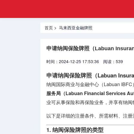
注册
首页
金融
香港合规
牌照
首页
> 马来西亚金融牌照
牌照
美国金融
申请纳闽保险牌照（Labuan Insuran
牌照
时间：2024-12-25 17:53:36
阅读：539
合规牌照
出售
申请纳闽保险牌照（Labuan Insuran
纳闽国际商业与金融中心（Labuan I
银行牌照
申请
服务局（Labuan Financial Services Aut
业可从事保险和再保险业务，并享有纳闽
资产管理
牌照
以下是详细的注册条件、所需材料、注册
加密货币
1. 纳闽保险牌照的类型