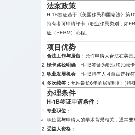
牌照
法案政策
H-1B签证基于《美国移民和国籍法》第101
支付兑换
持有者可申请绿卡（职业移民类别，如EB
牌照
证（PERM）流程。
监管机构
项目优势
介绍
合法工作与居留
：允许申请人合法在美国工
绿卡路径明确
：H-1B签证为职业移民绿
职业发展机会
：H-1B持有人可自由选择
多次续签
：允许最长6年的居留时间（特
办理条件
H-1B签证申请条件
：
专业职位
：
职位需与申请人的学术背景相关，通常要
受益人资格
：