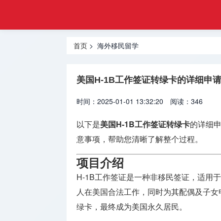
注册
首页
金融
香港合规
牌照
首页
> 海外移民留学
牌照
美国金融
美国H-1B工作签证转绿卡的详细申
牌照
时间：2025-01-01 13:32:20
阅读：346
合规牌照
出售
以下是
美国H-1B工作签证转绿卡
的详细
意事项，帮助您清晰了解整个过程。
银行牌照
申请
项目介绍
资产管理
H-1B工作签证是一种非移民签证，适用
牌照
人在美国合法工作，同时为其配偶及子女申
绿卡，最终成为美国永久居民。
加密货币